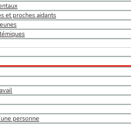
entaux
s et proches aidants
jeunes
stémiques
avail
d’une personne