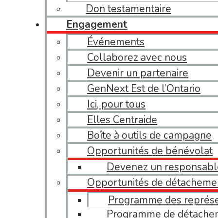
Don testamentaire
Engagement
Événements
Collaborez avec nous
Devenir un partenaire
GenNext Est de l’Ontario
Ici, pour tous
Elles Centraide
Boîte à outils de campagne
Opportunités de bénévolat
Devenez un responsab
Opportunités de détacheme
Programme des représe
Programme de détache