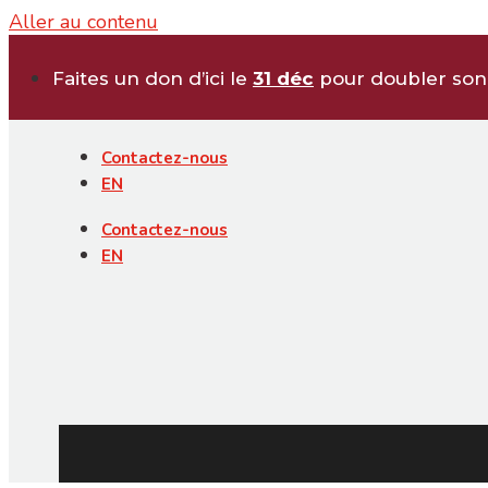
contenu
Aller au contenu
principal
Faites un don d’ici le
31 déc
pour doubler son 
Contactez-nous
EN
Contactez-nous
EN