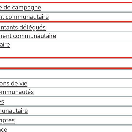
e de campagne
nt communautaire
ntants délégués
ment communautaire
aire
ons de vie
communautés
es
munautaire
omptes
nce