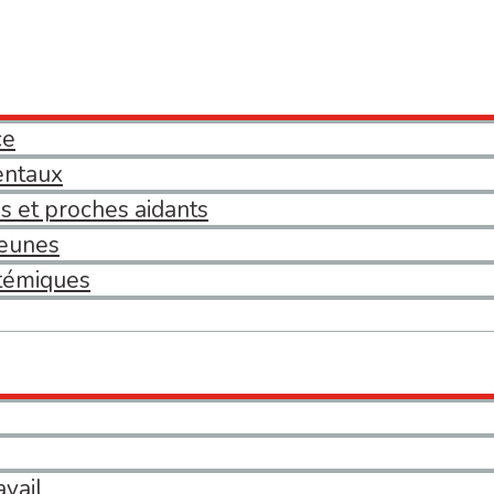
ce
entaux
 et proches aidants
jeunes
témiques
avail