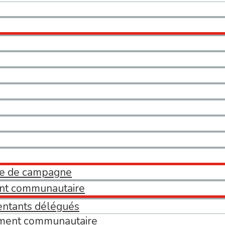
le de campagne
nt communautaire
ntants délégués
ment communautaire