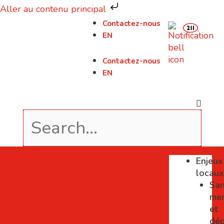
Aller au contenu principal
Contactez-nous
EN
Contactez-nous
EN
Enjeux
locau
Sa
men
et
dé