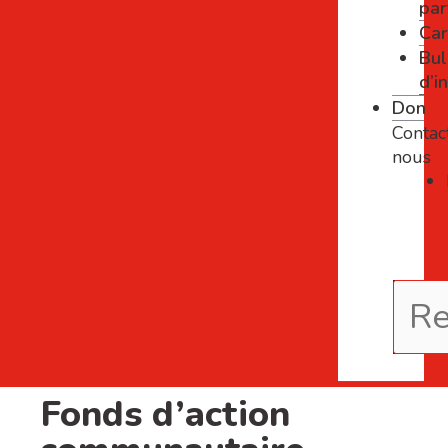
par
Car
Bul
d’i
Don
Contac
nous
Fonds d’action