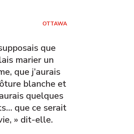
OTTAWA
 supposais que
llais marier un
e, que j’aurais
ôture blanche et
’aurais quelques
s… que ce serait
vie, » dit-elle.