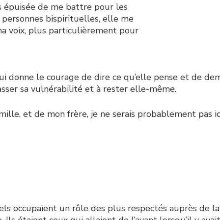
s épuisée de me battre pour les
s personnes bispirituelles, elle me
a voix, plus particulièrement pour
ui donne le courage de dire ce qu’elle pense et de dem
ser sa vulnérabilité et à rester elle-même.
lle, et de mon frère, je ne serais probablement pas ici
tuels occupaient un rôle des plus respectés auprès de l
ls étaient ceux qui allaient de l’avant lorsqu’il y avai