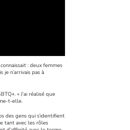
e connaissait : deux femmes
 je n’arrivais pas à
TQ+. « J’ai réalisé que
me-t-elle.
s des gens qui s’identifient
e tant avec les rôles
t d’affinité avec le terme.