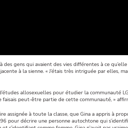
 à des gens qui avaient des vies différentes à ce qu’ell
ente à la sienne. « J’étais très intriguée par elles, mais
s d’études allosexuelles pour étudier la communauté LGB
je faisais peut-être partie de cette communauté, » affir
re assignée à toute la classe, que Gina a appris à propo
96 pour décrire une personne autochtone qui s’identifi
 et s’identifiant comme femme, Gina n’avait pas vraimen