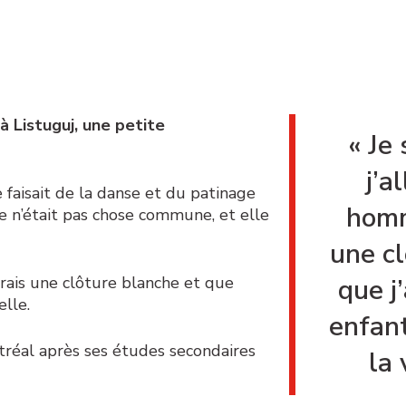
à Listuguj, une petite
« Je
j’a
 faisait de la danse et du patinage
homm
le n’était pas chose commune, et elle
une cl
urais une clôture blanche et que
que j
elle.
enfant
réal après ses études secondaires
la 