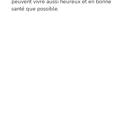
peuvent vivre aussi heureux et en bonne
santé que possible.
Ai
viv
éta
enr
L’am
déve
l’or