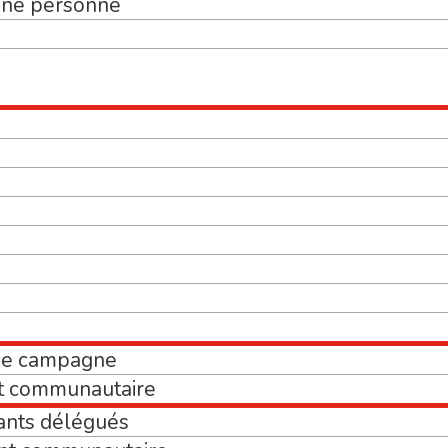
’une personne
de campagne
t communautaire
ants délégués