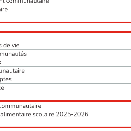
nt communautaire
ire
s de vie
mmunautés
s
unautaire
mptes
ce
 communautaire
e alimentaire scolaire 2025-2026