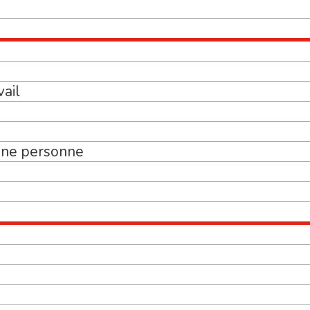
vail
’une personne