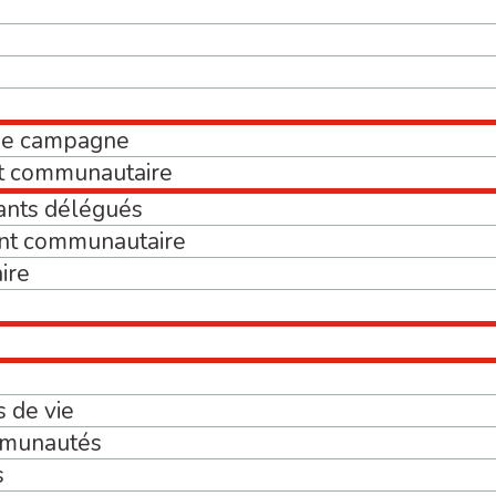
de campagne
t communautaire
ants délégués
nt communautaire
ire
s de vie
mmunautés
s