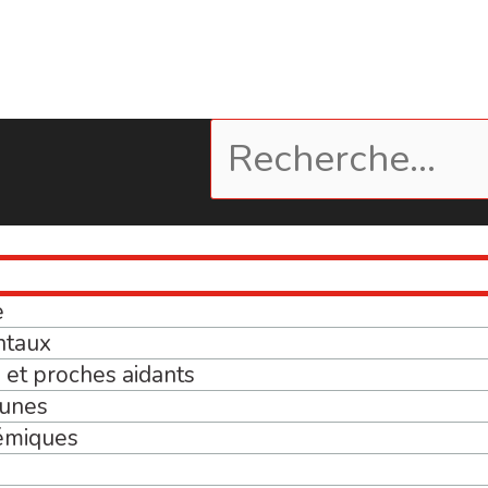
e
ntaux
et proches aidants
eunes
émiques