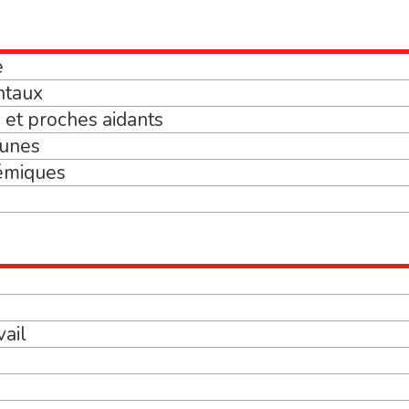
e
ntaux
et proches aidants
eunes
émiques
vail